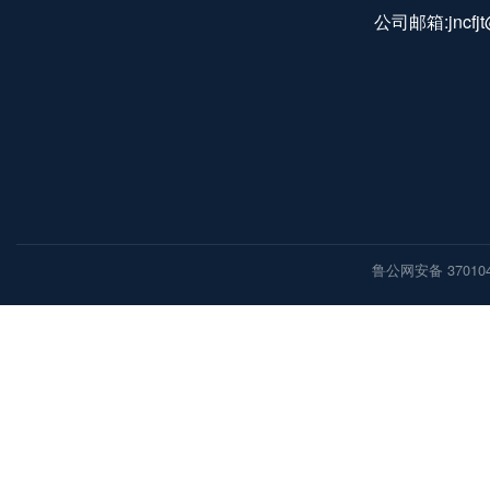
公司邮箱:jncfjt
鲁公网安备 370104