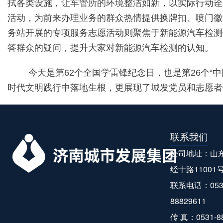
拭各类设施，让车管所的环境整洁如新，以实际行动诠
活动，为前来办理业务的群众热情提供换牌扣、喷门徽
务站开展的专项服务志愿活动则聚焦于新能源汽车检测
答群众的疑问，提升大家对新能源汽车检测的认知。
今天是第62个全国学雷锋纪念日，也是第26个“
时代文明践行中落地生根，更展现了城发党员和志愿者
联系我们
公司地址：山
经十路11001
联系电话：0531-
88829611
传 真：0531-8