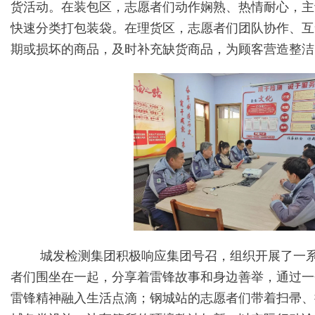
货活动。在装包区，志愿者们动作娴熟、热情耐心，主
快速分类打包装袋。在理货区，志愿者们团队协作、互
期或损坏的商品，及时补充缺货商品，为顾客营造整洁
城发检测集团积极响应集团号召，组织开展了一系
者们围坐在一起，分享着雷锋故事和身边善举，通过一
雷锋精神融入生活点滴；钢城站的志愿者们带着扫帚、