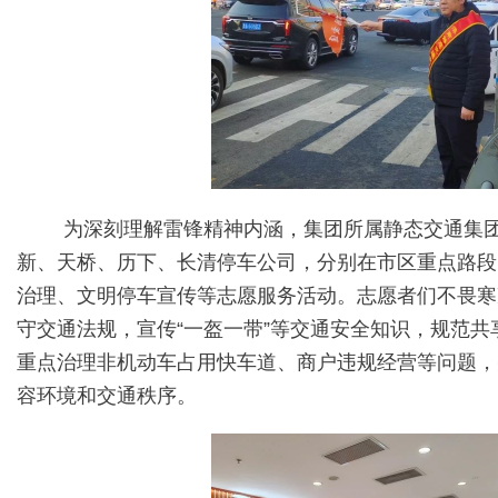
为深刻理解雷锋精神内涵，集团所属静态交通集团
新、天桥、历下、长清停车公司，分别在市区重点路段
治理、文明停车宣传等志愿服务活动。志愿者们不畏寒
守交通法规，宣传“一盔一带”等交通安全知识，规范
重点治理非机动车占用快车道、商户违规经营等问题，
容环境和交通秩序。