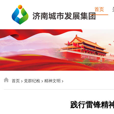
首页
首页
党群纪检
精神文明
>
>
>
践行雷锋精神