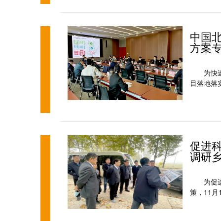
中国
方案
为快
目落地落
促进
调研
为促
策，11